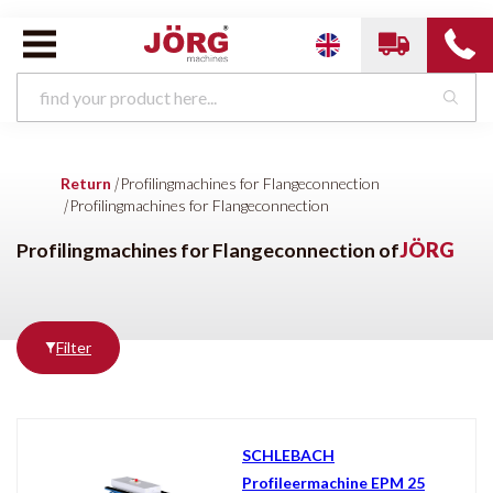
Profilingmachines for
JÖ
Flangeconnection van
Return
|
Profilingmachines for Flangeconnection
|
Profilingmachines for Flangeconnection
Profilingmachines for Flangeconnection
Notching machines
Arc machines
Profilingmachines for Flangeconnection of
JÖRG
Filter
Brands
Condition
All brands
New
SCHLEBACH
SCHLEBACH
Profileermachine EPM 25