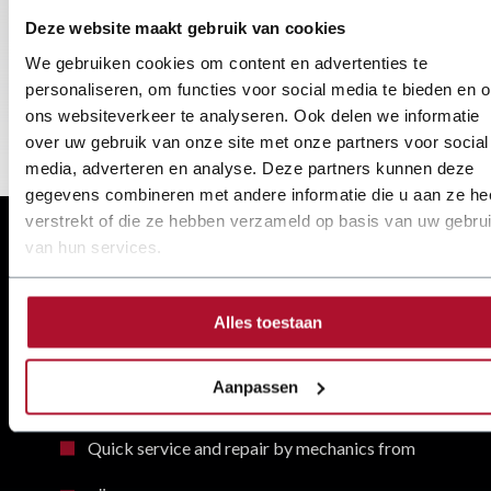
Dener press brake and JÖRG
with mach
Deze website maakt gebruik van cookies
guillotine shear
Machines
We gebruiken cookies om content en advertenties te
personaliseren, om functies voor social media te bieden en 
Details
Details
ons websiteverkeer te analyseren. Ook delen we informatie
over uw gebruik van onze site met onze partners voor social
media, adverteren en analyse. Deze partners kunnen deze
gegevens combineren met andere informatie die u aan ze he
verstrekt of die ze hebben verzameld op basis van uw gebru
van hun services.
Manufacturer and importer of
reliable sheet metal working
Alles toestaan
machines for over 85 years
Aanpassen
Specialist in sheet metal processing
Quick service and repair by mechanics from