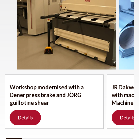
Workshop modernised with a
JR Dakwerk
Dener press brake and JÖRG
with mach
guillotine shear
Machines
Details
Details