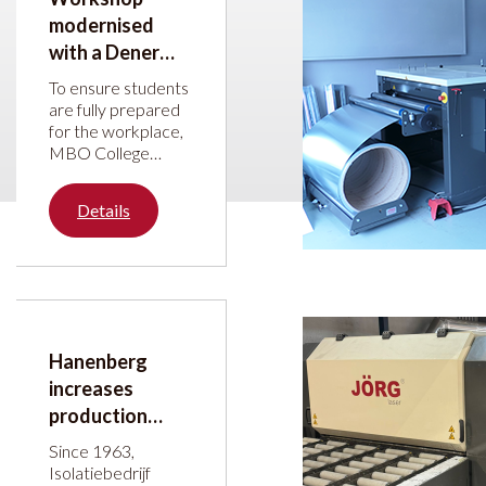
modernised
with a Dener
press brake and
To ensure students
JÖRG guillotine
are fully prepared
for the workplace,
shear
MBO College
Hilversum has
upgraded its sheet
Details
metal working
department with a
Dener Ballscrew
press brake and a
JÖRG guillotine
shear. The
investment is part
Hanenberg
of a wider
increases
modernisation of
the workshop,
production
capacity with
Since 1963,
JÖRG Coil Laser
Isolatiebedrijf