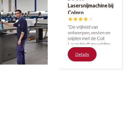
Lasersnijmachine bij
afgelopen zomer
naar een groter
Colpro
pand in
Zaltbommel.
“De vrijheid van
[rating]4
ontwerpen, nesten en
snijden met de Coil
Laser biedt geweldige
mogelijkheden om
Details
innovatief te werken
met
gevelbeplating.”[rating]4