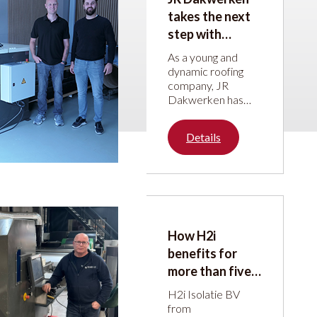
takes the next
step with
machines from
As a young and
JÖRG Machines
dynamic roofing
company, JR
Dakwerken has
been steadily
building its
Details
reputation over the
past five years.
With great passion
and enthusiasm,
the company
focuses on a wide
range of roofing
How H2i
activities.
benefits for
more than five
years from the
H2i Isolatie BV
JÖRG Laser
from