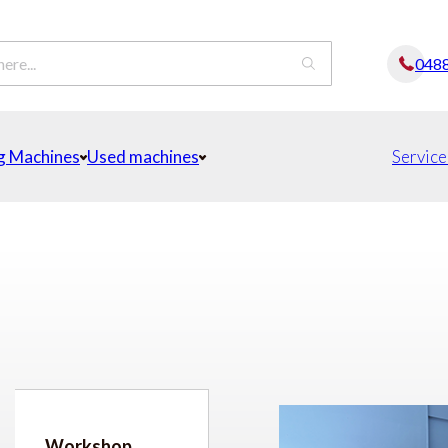
048
g Machines
Used machines
Service
Workshop