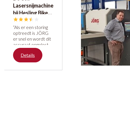
Lasersnijmachine
maken met
plaatbewerking
bij Hesling Bike
[rating]4
Parts
“Als er een storing
optreedt is JÖRG
er snel en wordt dit
accuraat opgelost.”
De Coil
Details
Lasersnijmachine
zorgt ervoor dat er
snel en efficiënt
gewerkt kan
worden. [rating]3.5