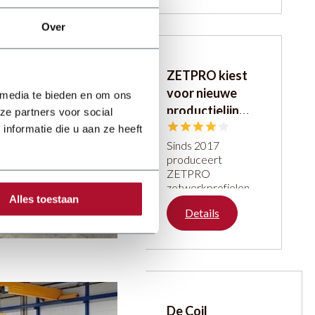
the company
continues to
Over
develop and grow,
keeping up with
new technologies
ZETPRO kiest
to provide their
voor nieuwe
customers with the
 media te bieden en om ons
highest quality.
productielijn
ze partners voor social
[rating]4.5
met
nformatie die u aan ze heeft
EKICONTROL,
Sinds 2017
produceert
VARIOBEND en
ZETPRO
DENER
zetwerkprofielen in
Alles toestaan
allerlei soorten en
Details
maten en levert
deze aan klanten
door heel
Nederland. Door
de groei die
ZETPRO
doormaakt,
De Coil
verhuisden ze