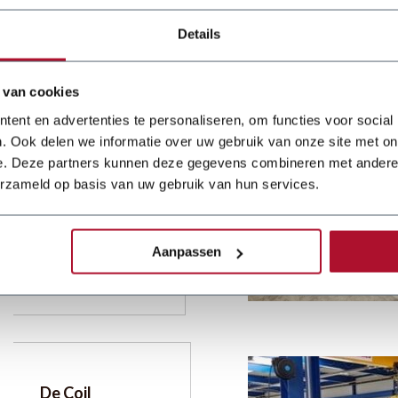
package of roofing
and façade
Details
solutions. Zinkunie
attaches great
importance to
 van cookies
Het Calvijn
speed, flexibility,
College kiest
quality and
ent en advertenties te personaliseren, om functies voor social
customis
voor een
. Ook delen we informatie over uw gebruik van onze site met on
compacte
e. Deze partners kunnen deze gegevens combineren met andere i
kantbank
Het Calvijn College
erzameld op basis van uw gebruik van hun services.
in Krabbendijke
biedt leerlingen van
14 tot 17 jaar op
Aanpassen
het VMBO een
Details
breed scala aan
praktijkgerichte
opleidingen. Binnen
de afdeling
Produceren,
Installeren en
Energie (PIE)
De Coil
krijgen leerlingen te