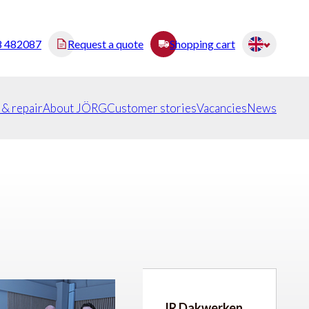
8 482087
Request a quote
Shopping cart
 & repair
About JÖRG
Customer stories
Vacancies
News
JR Dakwerken