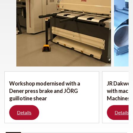
Workshop modernised with a
JR Dakwerk
Dener press brake and JÖRG
with mach
guillotine shear
Machines
Details
Details