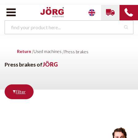
Used machines van
JÖRG
Return
|
Used machines
|
Press brakes
Press brakes
Horizontal bending machines
Shears
Cutting machines
Beading machines
Clinch- and formingmachines
Press brakes of
JÖRG
Press brakes
Bending roll machines
Swaging machines
Punching machines
Folding machines
Coil handling
HVAC Rectangular
Profilingmachines
Other
Filter
Producten
tonen