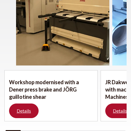
Workshop modernised with a
JR Dakwerk
Dener press brake and JÖRG
with mach
guillotine shear
Machines
Details
Details