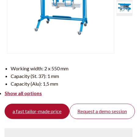
Working width:
2 x 550 mm
Capacity (St. 37):
1 mm
Capacity (Alu):
1,5 mm
Show all options
a fast tailor-made price
Request a demo session