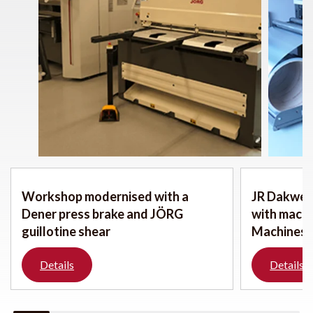
Workshop modernised with a
JR Dakwerk
Dener press brake and JÖRG
with mach
guillotine shear
Machines
Details
Details