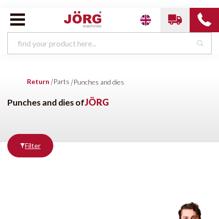
Parts van
JÖRG
Return
|
Parts
|
Punches and dies
TruTools
Software
Swaging rolls
Punches and dies of
JÖRG
Producten
tonen
Filter