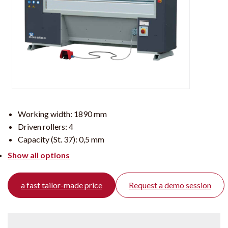
Working width:
1890 mm
Driven rollers:
4
Capacity (St. 37):
0,5 mm
Show all options
a fast tailor-made price
Request a demo session