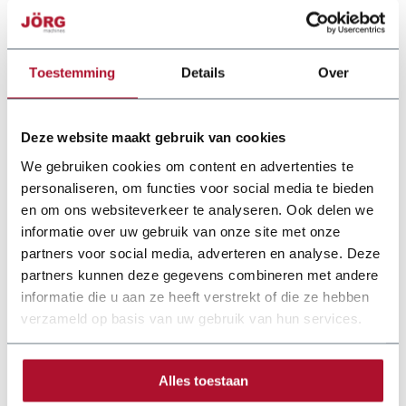
Table height
880 mm
Toestemming
Details
Over
Control
NC
Power supply
3~400V
Deze website maakt gebruik van cookies
Engine power
7,5 kW
We gebruiken cookies om content en advertenties te
personaliseren, om functies voor social media te bieden
en om ons websiteverkeer te analyseren. Ook delen we
informatie over uw gebruik van onze site met onze
partners voor social media, adverteren en analyse. Deze
partners kunnen deze gegevens combineren met andere
informatie die u aan ze heeft verstrekt of die ze hebben
verzameld op basis van uw gebruik van hun services.
Alles toestaan