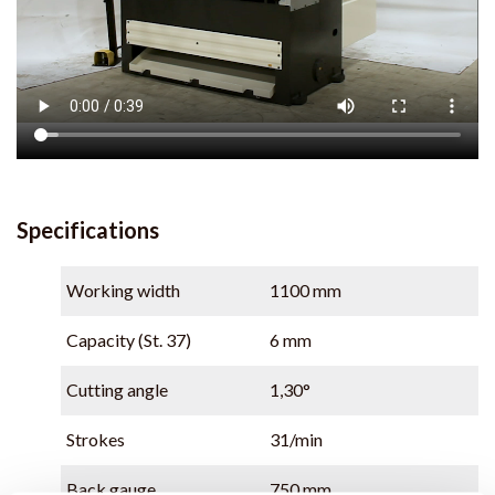
Specifications
Working width
1100 mm
Capacity (St. 37)
6 mm
Cutting angle
1,30°
Strokes
31/min
Back gauge
750 mm