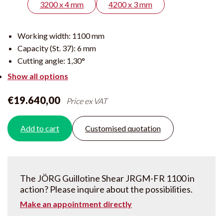
3200 x 4 mm
4200 x 3 mm
Working width:
1100 mm
Capacity (St. 37):
6 mm
Cutting angle:
1,30°
Show all options
€19.640,00
Price ex VAT
Add to cart
Customised quotation
The JÖRG Guillotine Shear JRGM-FR 1100 in
action? Please inquire about the possibilities.
Make an appointment directly