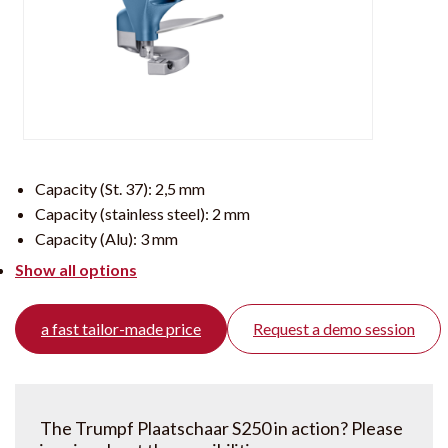
Capacity (St. 37):
2,5 mm
Capacity (stainless steel):
2 mm
Capacity (Alu):
3 mm
Show all options
a fast tailor-made price
Request a demo session
The Trumpf Plaatschaar S250 in action? Please