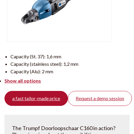
Capacity (St. 37):
1,6 mm
Capacity (stainless steel):
1,2 mm
Capacity (Alu):
2 mm
Show all options
a fast tailor-made price
Request a demo session
The Trumpf Doorloopschaar C160 in action?