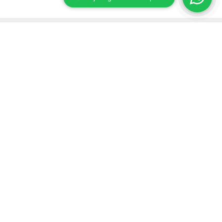
Stay up to date on our developments
Subscribe to our newsletter
Send
Support
Customer service