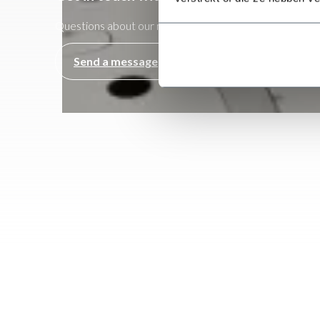
Questions about our machines or looking for a quick pri
Send a message