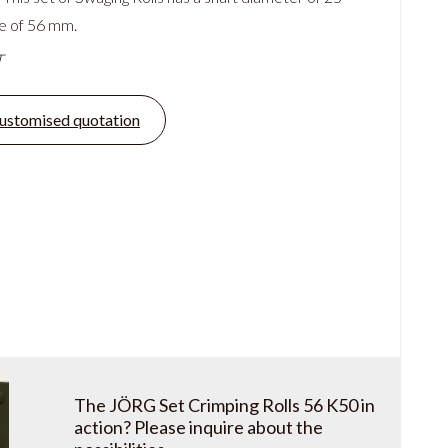
e of 56 mm.
T
ustomised quotation
The JÖRG Set Crimping Rolls 56 K50 in
action? Please inquire about the