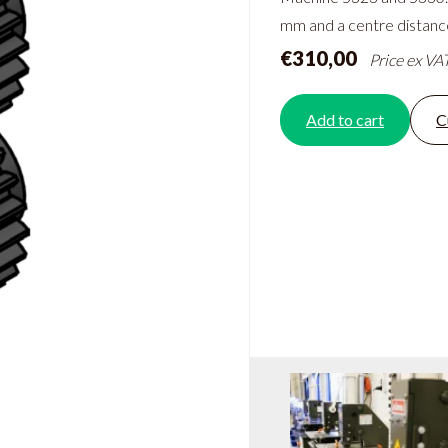
mm and a centre distanc
€310,00
Price ex VA
Add to cart
C