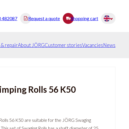
8 482087
Request a quote
Shopping cart
 & repair
About JÖRG
Customer stories
Vacancies
News
imping Rolls 56 K50
olls 56 K50 are suitable for the JÖRG Swaging
his set of Swaging Rolls has a shaft diameter of 25