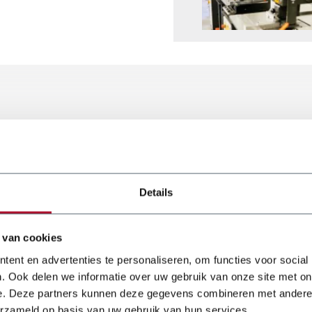
ÖRG Swaging Machine 5323 and 5330. This set of Swaging Rolls ha
Details
 van cookies
5323, 5330, 4302
ent en advertenties te personaliseren, om functies voor social
. Ook delen we informatie over uw gebruik van onze site met on
e. Deze partners kunnen deze gegevens combineren met andere i
erzameld op basis van uw gebruik van hun services.