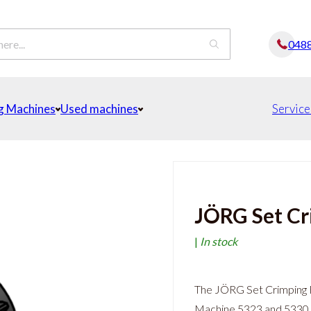
048
g Machines
Used machines
Service
JÖRG Set Cr
|
In stock
The JÖRG Set Crimping R
Machine 5323 and 5330. T