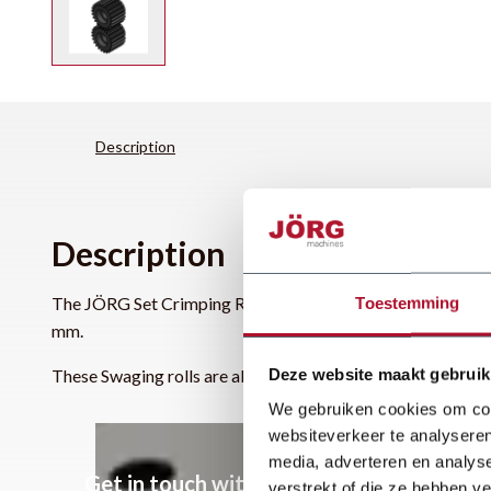
Description
Description
The JÖRG Set Crimping Rolls 56 K50 are suitable for the J
Toestemming
mm.
Deze website maakt gebruik
These Swaging rolls are also suitable for the 5310, 5320, 
We gebruiken cookies om cont
websiteverkeer te analyseren
media, adverteren en analys
Get in touch with one of our experts
verstrekt of die ze hebben v