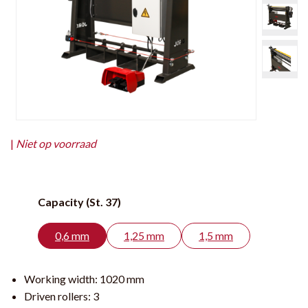
|
Niet op voorraad
Capacity (St. 37)
0,6 mm
1,25 mm
1,5 mm
Working width:
1020 mm
Driven rollers:
3