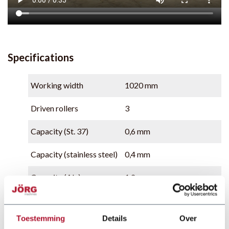
Specifications
Working width
1020 mm
Driven rollers
3
Capacity (St. 37)
0,6 mm
Capacity (stainless steel)
0,4 mm
Capacity (Alu)
1,2 mm
Diameter top roller
45 mm
Toestemming
Details
Over
Working speed
15 m/min