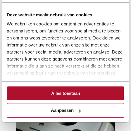
Role set-up
Asymmetricall
Deze website maakt gebruik van cookies
Power supply
3~230V
We gebruiken cookies om content en advertenties te
personaliseren, om functies voor social media te bieden
Engine power
1,1 kW
en om ons websiteverkeer te analyseren. Ook delen we
informatie over uw gebruik van onze site met onze
partners voor social media, adverteren en analyse. Deze
partners kunnen deze gegevens combineren met andere
informatie die u aan ze heeft verstrekt of die ze hebben
verzameld op basis van uw gebruik van hun services.
Alles toestaan
Aanpassen