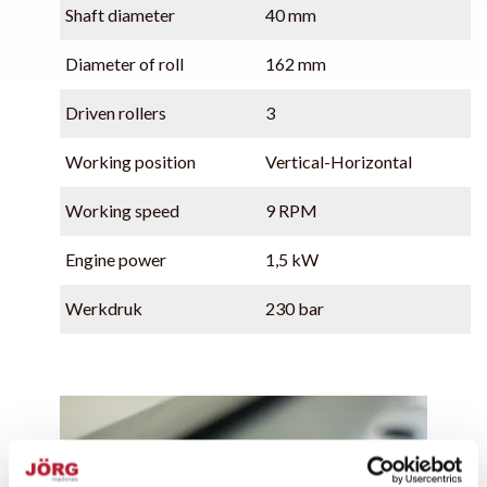
Shaft diameter
40 mm
Diameter of roll
162 mm
Driven rollers
3
Working position
Vertical-Horizontal
Working speed
9 RPM
Engine power
1,5 kW
Werkdruk
230 bar