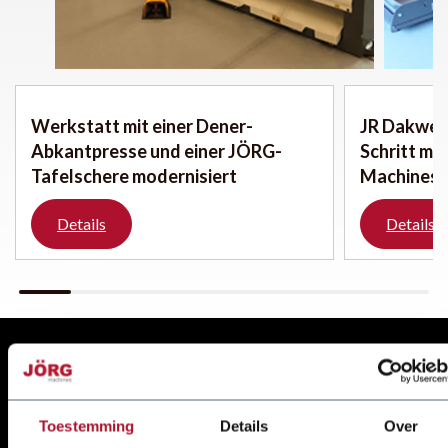
Werkstatt mit einer Dener-
JR Dakwer
Abkantpresse und einer JÖRG-
Schritt mi
Tafelschere modernisiert
Machines
Details
Details
Hersteller und Importeur von
zuverlässigen
Toestemming
Details
Over