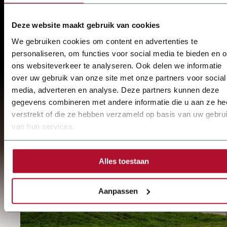
Blechbearbeitungsmaschinen seit
über 85 Jahren
Deze website maakt gebruik van cookies
We gebruiken cookies om content en advertenties te
Spezialist für Blechbearbeitung
personaliseren, om functies voor social media te bieden en 
ons websiteverkeer te analyseren. Ook delen we informatie
Schneller Service und Reparatur durch Techniker
over uw gebruik van onze site met onze partners voor social
von
media, adverteren en analyse. Deze partners kunnen deze
JÖRG steht für Engineering und Realisation.
gegevens combineren met andere informatie die u aan ze he
verstrekt of die ze hebben verzameld op basis van uw gebru
van hun services.
Mehr über
JÖRG
erfahren
Alles toestaan
Aanpassen