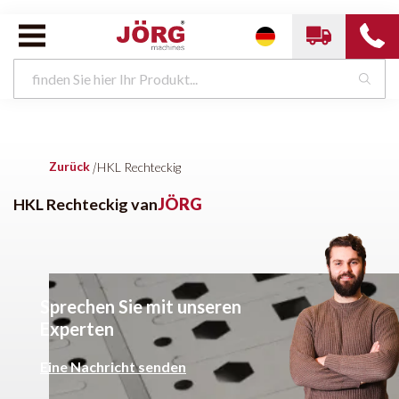
Zurück
|
HKL Rechteckig
HKL Rechteckig van
JÖRG
Sprechen Sie mit unseren
Experten
Eine Nachricht senden