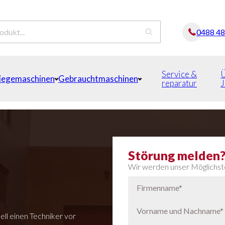
0488 4
Service &
iegemaschinen
Gebrauchtmaschinen
reparatur
Störung melden
Wir werden unser Möglichstes
ell einen Techniker vor