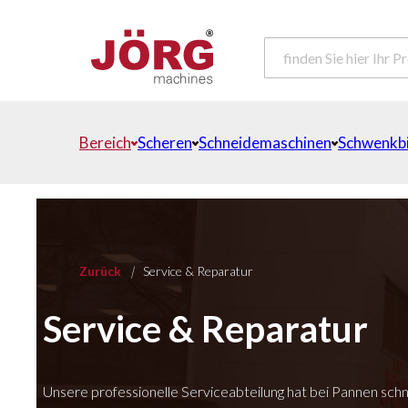
Bereich
Scheren
Schneidemaschinen
Schwenkb
Zurück
|
Service & Reparatur
Service & Reparatur
Unsere professionelle Serviceabteilung hat bei Pannen schn