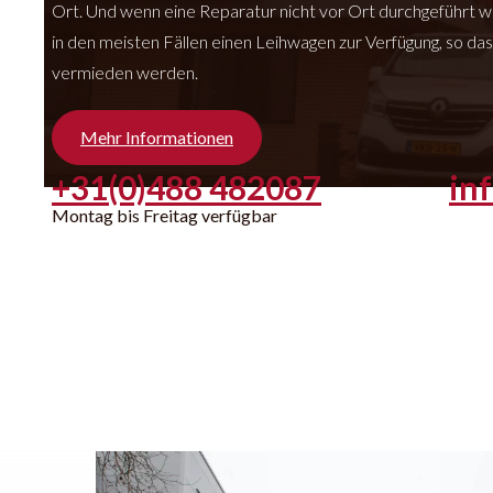
Ort. Und wenn eine Reparatur nicht vor Ort durchgeführt w
in den meisten Fällen einen Leihwagen zur Verfügung, so das
vermieden werden.
Mehr Informationen
+31(0)488 482087
in
Montag bis Freitag verfügbar