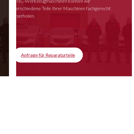
CNC-Werkzeugmaschinen können wir
verschiedene Teile Ihrer Maschinen fachgerecht
überholen.
Anfrage für Reparaturteile