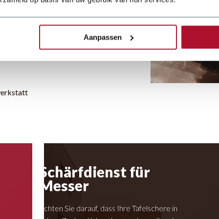
 Maschinen wieder jahrelang
Aanpassen
werkstatt
Schärfdienst für
Messer
Achten Sie darauf, dass Ihre Tafelschere in