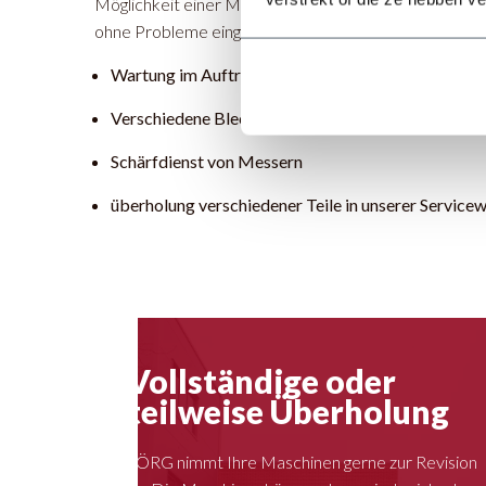
Möglichkeit einer Maschinenüberholung, nach der die
ohne Probleme eingesetzt werden können.
Wartung im Auftrag
Verschiedene Blechbearbeitungsmaschinen
Schärfdienst von Messern
überholung verschiedener Teile in unserer Service
Vollständige oder
teilweise Überholung
JÖRG nimmt Ihre Maschinen gerne zur Revision