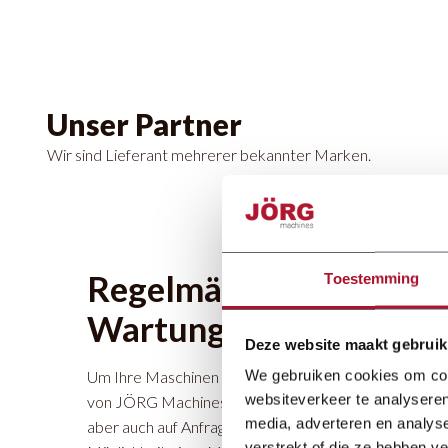
Unser Partner
Wir sind Lieferant mehrerer bekannter Marken.
Regelmäßige und geleg
Toestemming
Wartung
Deze website maakt gebruik
We gebruiken cookies om cont
Um Ihre Maschinen in gutem Zustand zu halten, können
websiteverkeer te analyseren
von JÖRG Machines BV die Wartung übernehmen. Zum 
media, adverteren en analys
aber auch auf Anfrage. Auch für spezielle Einstellungen
verstrekt of die ze hebben v