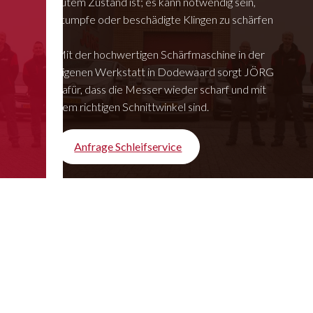
gutem Zustand ist; es kann notwendig sein,
stumpfe oder beschädigte Klingen zu schärfen
Mit der hochwertigen Schärfmaschine in der
eigenen Werkstatt in Dodewaard sorgt JÖRG
dafür, dass die Messer wieder scharf und mit
dem richtigen Schnittwinkel sind.
Anfrage Schleifservice