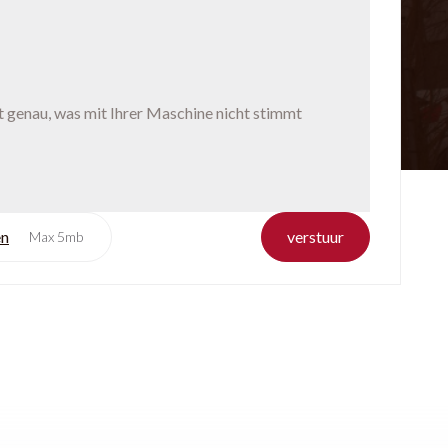
en
verstuur
Max 5mb