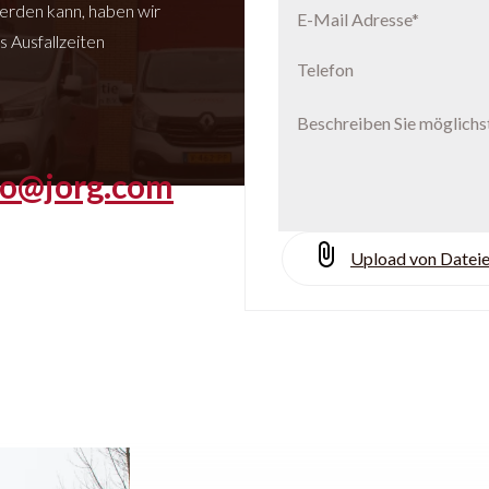
erden kann, haben wir
s Ausfallzeiten
fo@jorg.com
Upload von Datei