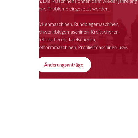
an. Die Maschinen können dann wieder jahrelang
ohne Probleme eingesetzt werden.
Sickenmaschinen, Rundbiegemaschinen,
Schwenkbiegemaschinen, Kreisscheren,
Hebelscheren, Tafelscheren,
Rollformmaschinen, Profiliermaschinen, usw.
Änderungsanträge