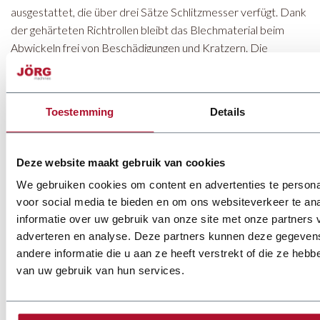
ausgestattet, die über drei Sätze Schlitzmesser verfügt. Dank
der gehärteten Richtrollen bleibt das Blechmaterial beim
Abwickeln frei von Beschädigungen und Kratzern. Die
einfache Bedienung sorgt zusätzlich für hohen Bedienkomfort
im täglichen Einsatz.
Toestemming
Details
Die Kombination beider Maschinen hat den
Produktionsprozess bei JR Dakwerken deutlich effizienter
gemacht. Profile können jetzt schnell, präzise und mit
Deze website maakt gebruik van cookies
minimalem Aufwand geschnitten und gekantet werden. Mit
We gebruiken cookies om content en advertenties te persona
diesem Maschinenpark ist JR Dakwerken bestens für die
voor social media te bieden en om ons websiteverkeer te an
Zukunft gerüstet.
informatie over uw gebruik van onze site met onze partners 
adverteren en analyse. Deze partners kunnen deze gegeve
andere informatie die u aan ze heeft verstrekt of die ze heb
van uw gebruik van hun services.