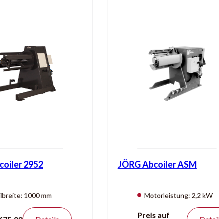
oiler 2952
JÖRG Abcoiler ASM
lbreite:
1000 mm
Motorleistung:
2,2 kW
azität (kg):
2000 kg
Coilbreite:
600 zu 1500
Preis auf