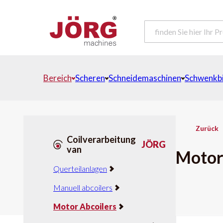
Bereich
Scheren
Schneidemaschinen
Schwenkb
Zurück
Coilverarbeitung
JÖRG
van
Motor
Querteilanlagen
Manuell abcoilers
Motor Abcoilers