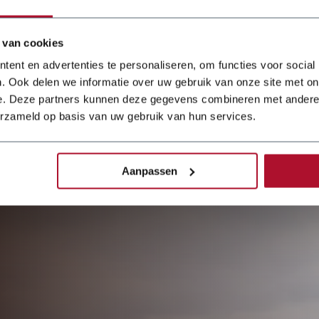
optimal auf die
modernisiert
Praxis
vorzubereiten, hat
 van cookies
das MBO College
Details
Hilversum die
ent en advertenties te personaliseren, om functies voor social
Abteilung für
. Ook delen we informatie over uw gebruik van onze site met on
Blechbearbeitung
e. Deze partners kunnen deze gegevens combineren met andere i
mit einer Dener-
erzameld op basis van uw gebruik van hun services.
Kugelgewindetrieb-
Abkantpresse und
einer JÖRG-
Tafelschere
Aanpassen
modernisiert. Die
Investition ist Teil
einer umfassenden
M