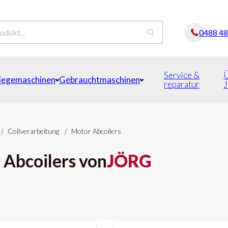
0488 4
Service &
iegemaschinen
Gebrauchtmaschinen
reparatur
|
Coilverarbeitung
|
Motor Abcoilers
 Abcoilers von
JÖRG