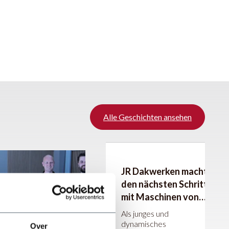
Alle Geschichten ansehen
JR Dakwerken macht
den nächsten Schritt
mit Maschinen von
JÖRG Machines
Als junges und
dynamisches
Over