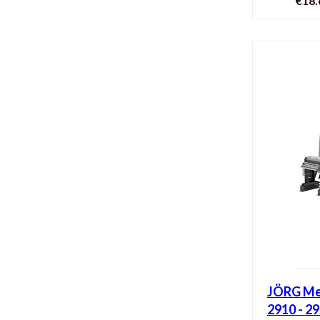
€18.
Sp
JÖRG Meh
2910 - 2