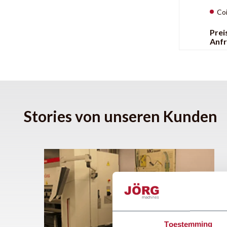
Coi
Kap
Prei
Ma
Anf
Stories von unseren Kunden
Toestemming