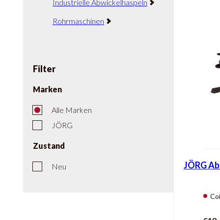
Industrielle Abwickelhaspeln
Rohrmaschinen
Filter
Marken
Alle Marken
JÖRG
Zustand
JÖRG Abc
Neu
Coi
Kap