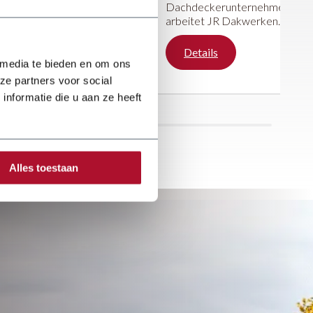
Dachdeckerunternehmen
arbeitet JR Dakwerken
seit fünf Jahren
erfolgreich am weiteren
Details
Ausbau des
 media te bieden en om ons
Unternehmens. Mit viel
ze partners voor social
Leidenschaft und
nformatie die u aan ze heeft
Begeisterung konzentriert
sich das Unternehmen auf
verschiedenste
Dacharbeiten.
Alles toestaan