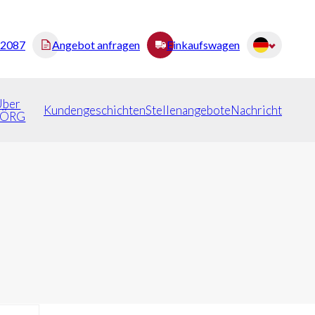
82087
Angebot anfragen
Einkaufswagen
Über
Kundengeschichten
Stellenangebote
Nachricht
JÖRG