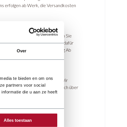
ens erfolgen ab Werk, die Versandkosten
ine Frachtkosten berechnet. Wenn Sie
 für Sie organisieren. Die Kosten dafür
ederlande gilt die Lieferbedingung Ab
Over
ür werden an Sie weitergegeben.
 media te bieden en om ons
Standort und der Versandart ab. Wir
ze partners voor social
nd werden Sie so schnell wie möglich über
nformatie die u aan ze heeft
n oder aufgrund unvorhergesehener
Alles toestaan