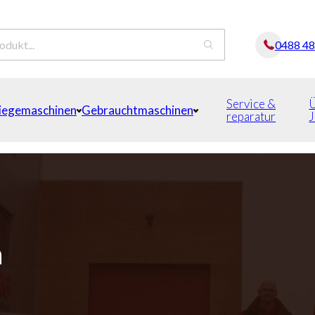
0488 4
Service &
iegemaschinen
Gebrauchtmaschinen
reparatur
n