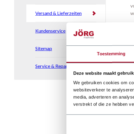
v
Versand & Lieferzeiten
w
M
Kundenservice
W
n
Sitemap
w
Toestemming
W
Service & Reparatur
D
Deze website maakt gebruik
We gebruiken cookies om cont
D
websiteverkeer te analyseren
b
media, adverteren en analys
d
verstrekt of die ze hebben v
U
W