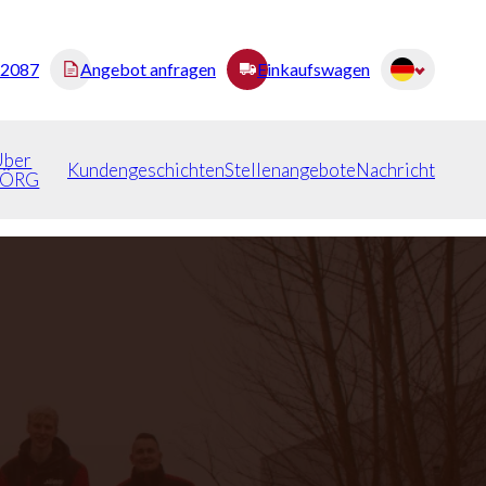
82087
Angebot anfragen
Einkaufswagen
Über
Kundengeschichten
Stellenangebote
Nachricht
JÖRG