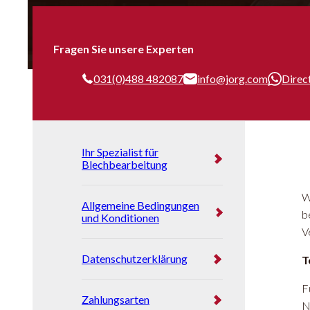
Fragen Sie unsere Experten
031(0)488 482087
info@jorg.com
Direc
Ihr Spezialist für
Blechbearbeitung
W
Allgemeine Bedingungen
b
und Konditionen
V
Datenschutzerklärung
T
F
Zahlungsarten
N