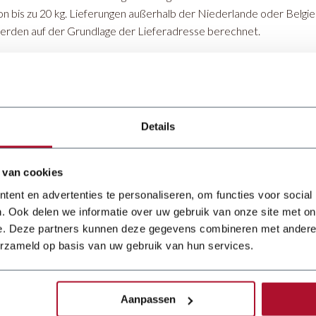
on bis zu 20 kg. Lieferungen außerhalb der Niederlande oder Belgi
erden auf der Grundlage der Lieferadresse berechnet.
aschinen
ir liefern Maschinen in den Niederlanden frei Haus, es werden ke
icht in der Lage sind, die Maschine abzuladen, können wir einen Kran
erden Ihnen in Rechnung gestellt. Für Lieferungen außerhalb der Ni
Details
erk. Wir können den Transport für Sie arrangieren, die Kosten daf
ie Lieferzeiten
 van cookies
ent en advertenties te personaliseren, om functies voor social
ie voraussichtlichen Lieferzeiten hängen von dem Produkt, Ihrem 
. Ook delen we informatie over uw gebruik van onze site met on
emühen uns, Ihre Bestellung so schnell wie möglich zu bearbeiten u
e. Deze partners kunnen deze gegevens combineren met andere i
ie Lieferzeiten informieren. Die Lieferzeiten können in Stoßzeite
erzameld op basis van uw gebruik van hun services.
mstände variieren.
enn Sie Fragen haben, kontaktieren Sie uns bitte.
Aanpassen