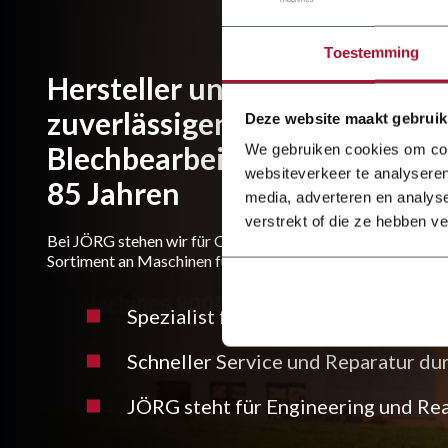
Toestemming
Hersteller und Importeur von
zuverlässigen
Deze website maakt gebruik
Blechbearbeitungsmaschinen 
We gebruiken cookies om cont
websiteverkeer te analyseren
85 Jahren
media, adverteren en analys
verstrekt of die ze hebben v
Bei JÖRG stehen wir für Qualität und Kontinuität. Wir biet
Sortiment an Maschinen für alle Arten von Arbeiten.
Spezialist für Blechbearbeitung
Schneller Service und Reparatur du
JÖRG steht für Engineering und Rea