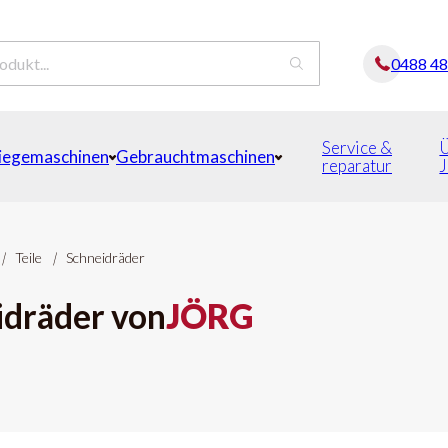
0488 4
Service &
iegemaschinen
Gebrauchtmaschinen
reparatur
|
Teile
|
Schneidräder
idräder von
JÖRG