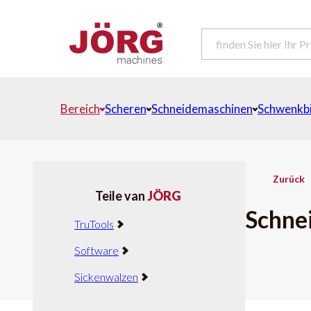
Bereich
Scheren
Schneidemaschinen
Schwenkb
Zurück
Teile van
JÖRG
Schne
TruTools
Software
Sickenwalzen