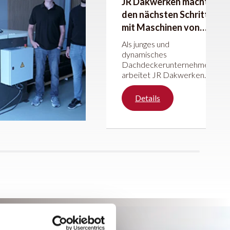
JR Dakwerken macht
den nächsten Schritt
mit Maschinen von
JÖRG Machines
Als junges und
dynamisches
Dachdeckerunternehmen
arbeitet JR Dakwerken
seit fünf Jahren
erfolgreich am weiteren
Details
Ausbau des
Unternehmens. Mit viel
Leidenschaft und
Begeisterung konzentriert
sich das Unternehmen auf
verschiedenste
Dacharbeiten.