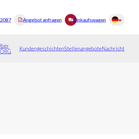
82087
Angebot anfragen
Einkaufswagen
Über
Kundengeschichten
Stellenangebote
Nachricht
JÖRG