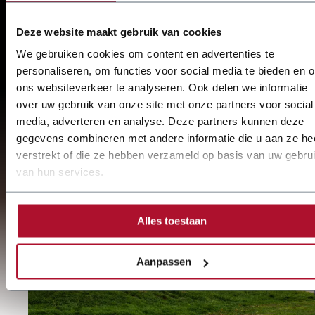
über 85 Jahren
Deze website maakt gebruik van cookies
We gebruiken cookies om content en advertenties te
Spezialist für Blechbearbeitung
personaliseren, om functies voor social media te bieden en 
ons websiteverkeer te analyseren. Ook delen we informatie
Schneller Service und Reparatur durch Techniker
von
over uw gebruik van onze site met onze partners voor social
media, adverteren en analyse. Deze partners kunnen deze
JÖRG steht für Engineering und Realisation.
gegevens combineren met andere informatie die u aan ze he
verstrekt of die ze hebben verzameld op basis van uw gebru
van hun services.
Mehr über
JÖRG
erfahren
Alles toestaan
Aanpassen