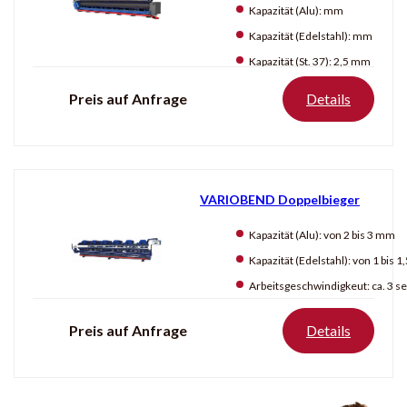
Kapazität (Alu):
mm
Kapazität (Edelstahl):
mm
Kapazität (St. 37):
2,5 mm
Preis auf Anfrage
Details
VARIOBEND Doppelbieger
Kapazität (Alu):
von 2 bis 3 mm
Kapazität (Edelstahl):
von 1 bis 
Arbeitsgeschwindigkeut:
ca. 3 sec 0-
Preis auf Anfrage
Details