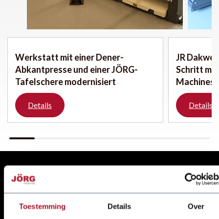
Werkstatt mit einer Dener-
JR Dakwer
Abkantpresse und einer JÖRG-
Schritt mi
Tafelschere modernisiert
Machines
Details
Details
Hersteller und Importeur von
zuverlässigen
Toestemming
Details
Over
Blechbearbeitungsmaschinen seit