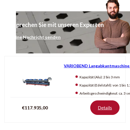
Sprechen Sie mit unseren Experten
Eine Nachricht senden
VARIOBEND Langabkantmaschine
Kapazität (Alu):
2 bis 3 mm
Kapazität (Edelstahl):
von 1 bis 
Arbeitsgeschwindigkeut:
ca. 3 sec 0-
€117.935,00
Details