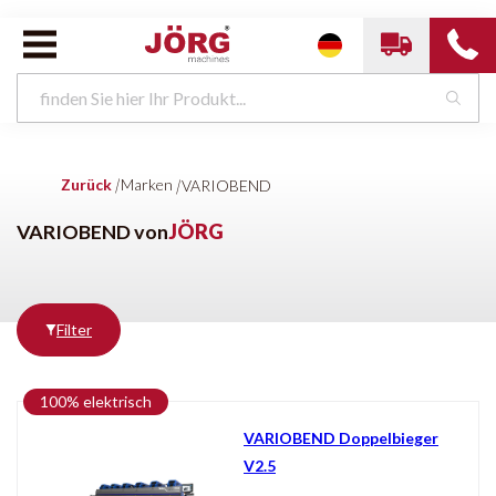
VARIOBEND van
JÖRG
Zurück
|
Marken
|
VARIOBEND
VARIOBEND von
JÖRG
Marken
Zustand
Filter
Alle Marken
Neu
VARIOBEND
100% elektrisch
VARIOBEND Doppelbieger
Producten
tonen
V2.5