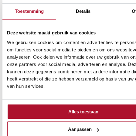
Toestemming
Details
O
Deze website maakt gebruik van cookies
We gebruiken cookies om content en advertenties te persona
Optionen
om functies voor social media te bieden en om ons websitev
analyseren. Ook delen we informatie over uw gebruik van on
VSP manuelle Bombierung der Biegewange
onze partners voor social media, adverteren en analyse. De
kunnen deze gegevens combineren met andere informatie di
MBA motorische Biegewangenabsenkung
heeft verstrekt of die ze hebben verzameld op basis van uw 
Diverse Schienen
van hun services.
Diverse Tiefenanschlägen
Een op maat gemaakte machine?
Eine Nachricht senden
Alles toestaan
Aanpassen