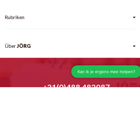
Rubriken
Über
JÖRG
+31(0)488 482087
info@jorg.com