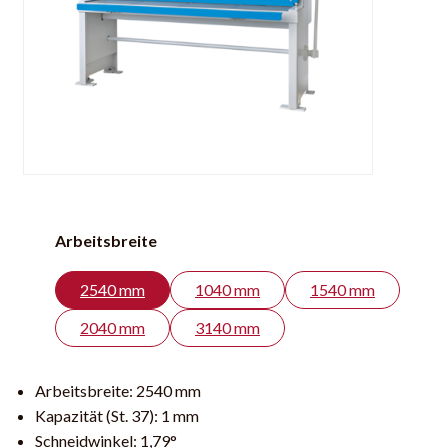
Arbeitsbreite
2540 mm
1040 mm
1540 mm
2040 mm
3140 mm
Arbeitsbreite:
2540 mm
Kapazität (St. 37):
1 mm
Schneidwinkel:
1,79°