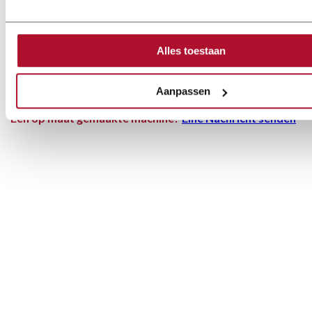
Tiefenanschlag 750 mm mit Kipptisch
Blechstapelwagen
Alles toestaan
Schnittspaltbeleuchtung per LED
Gehrungswinkelanschlag
Aanpassen
Een op maat gemaakte machine?
Eine Nachricht senden