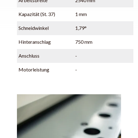
Arbeitsbreite
2540 mm
Kapazität (St. 37)
1 mm
Schneidwinkel
1,79°
Hinteranschlag
750 mm
Anschluss
-
Motorleistung
-