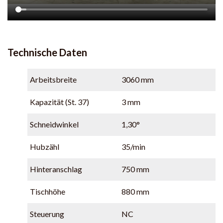
Technische Daten
Arbeitsbreite
3060 mm
Kapazität (St. 37)
3 mm
Schneidwinkel
1,30°
Hubzähl
35/min
Hinteranschlag
750 mm
Tischhöhe
880 mm
Steuerung
NC