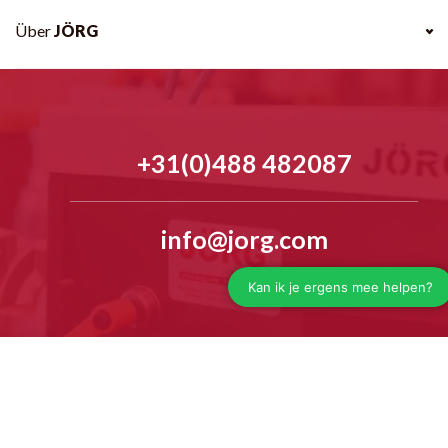
Über
JÖRG
+31(0)488 482087
info@jorg.com
Wir helfen Ihnen gerne telefonisch weiter
Mo - fr 7.30 - 16:30 uhr
Nutzen Sie unseren
Live-Chat
unten
rechts
oder