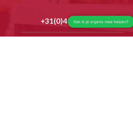
+31(0)488 482087
info@jorg.com
Wir helfen Ihnen gerne telefonisch weiter
Mo - fr 7.30 - 16:30 uhr
Nutzen Sie unseren
Live-Chat
unten
rechts
oder
rufen Sie einen unserer Experten an