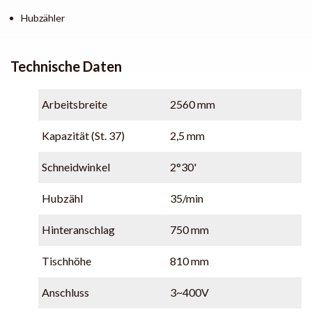
Hubzähler
Technische Daten
Arbeitsbreite
2560 mm
Kapazität (St. 37)
2,5 mm
Schneidwinkel
2°30'
Hubzähl
35/min
Hinteranschlag
750 mm
Tischhöhe
810 mm
Anschluss
3~400V