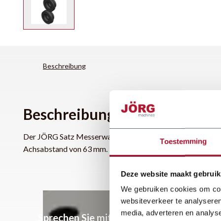
Beschreibung
Beschreibung
Der JÖRG Satz Messerwalzen 63 S ist für die JÖRG Sicken
Toestemming
Achsabstand von 63 mm. Dieser Rollensatz sind optioneel 
Deze website maakt gebruik
We gebruiken cookies om cont
websiteverkeer te analyseren
media, adverteren en analys
Sprechen Sie mit unseren Experten