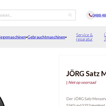
0488 4
Service &
iegemaschinen
Gebrauchtmaschinen
reparatur
JÖRG Satz M
|
Niet op voorraad
Der JÖRG Satz Messerwa
5343 und 5353 geeignet.