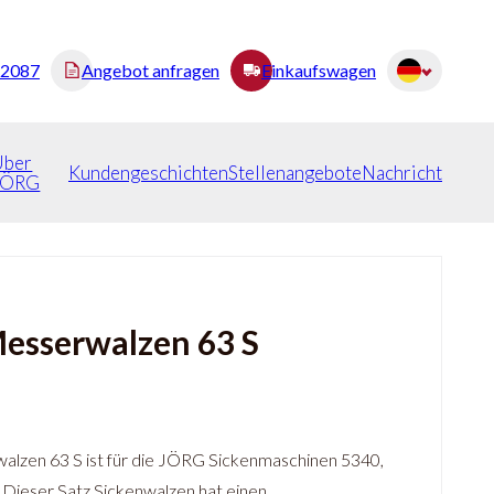
82087
Angebot anfragen
Einkaufswagen
Über
Kundengeschichten
Stellenangebote
Nachricht
JÖRG
esserwalzen 63 S
lzen 63 S ist für die JÖRG Sickenmaschinen 5340,
 Dieser Satz Sickenwalzen hat einen