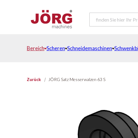
Bereich
Scheren
Schneidemaschinen
Schwenkb
Zurück
|
JÖRG Satz Messerwalzen 63 S