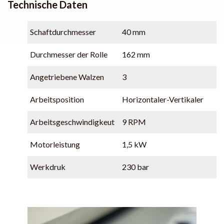
Technische Daten
Schaftdurchmesser
40 mm
Durchmesser der Rolle
162 mm
Angetriebene Walzen
3
Arbeitsposition
Horizontaler-Vertikaler
Arbeitsgeschwindigkeut
9 RPM
Motorleistung
1,5 kW
Werkdruk
230 bar