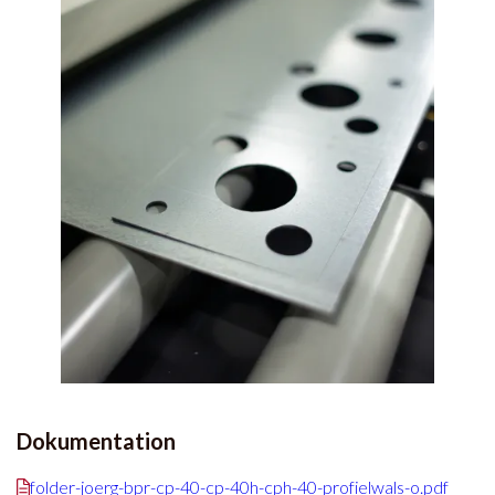
Dokumentation
folder-joerg-bpr-cp-40-cp-40h-cph-40-profielwals-o.pdf