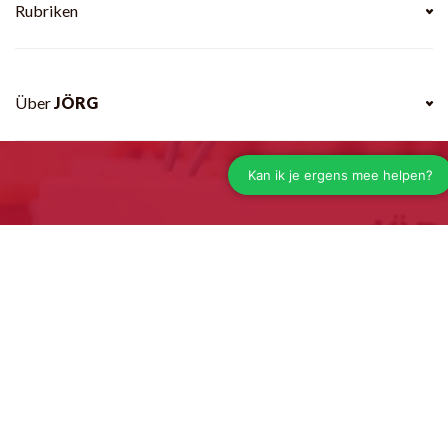
Rubriken
Über
JÖRG
+31(0)488 482087
info@jorg.com
Wir helfen Ihnen gerne telefonisch weiter
Mo - fr 7.30 - 16:30 uhr