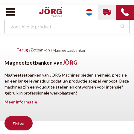
Zetbanken van
JÖRG
Terug
|
Zetbanken
|
Magneetzetbanken
Handzetbanken
Vingerzetbanken
Motorische zetbanken
Langzetbanken
Magneetzetbanken
Magneetzetbanken van
JÖRG
Magneetzetbanken van JÖRG Machines bieden snelheid, precisie
en een lange levensduur zodat uw productie soepel verloopt. Deze
Meer opties
machines zijn eenvoudig te stellen en ontworpen voor intensief
Werkbreedte
Conditie
gebruik in professionele werkplaatsen!
Meer informatie
1000 mm
Nieuw
1250 mm
Filter
2000 mm
2500 mm