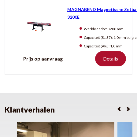
MAGNABEND Magnetische Zetba
3200E
Werkbreedte:
3200 mm
Capaciteit (St. 37):
1,0 mm buigradius: 1
Capaciteit (Alu):
1,0 mm
Prijs op aanvraag
Details
Klantverhalen