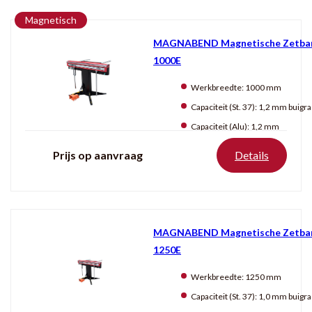
Magnetisch
MAGNABEND Magnetische Zetba
Producten
tonen
1000E
Werkbreedte:
1000 mm
Capaciteit (St. 37):
1,2 mm buigradius: 2
Capaciteit (Alu):
1,2 mm
Prijs op aanvraag
Details
MAGNABEND Magnetische Zetba
1250E
Werkbreedte:
1250 mm
Capaciteit (St. 37):
1,0 mm buigradius: 1