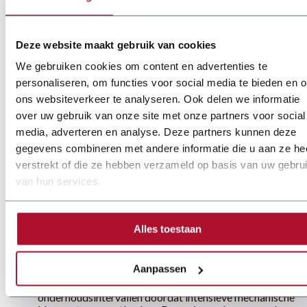
sleuven en gedeelde klembalken. Voor speciale toepassingen
leveren we machines op maat in lengte, magnetische kracht
en bedieningsopties.
Deze website maakt gebruik van cookies
We gebruiken cookies om content en advertenties te
Voordelen ten opzichte
personaliseren, om functies voor social media te bieden en 
ons websiteverkeer te analyseren. Ook delen we informatie
van een traditionele
over uw gebruik van onze site met onze partners voor social
zetbank
media, adverteren en analyse. Deze partners kunnen deze
gegevens combineren met andere informatie die u aan ze he
verstrekt of die ze hebben verzameld op basis van uw gebru
Magneetzetbanken bieden duidelijke voordelen voor
van hun services.
productieomgevingen:
Snelle omstelling dankzij eenvoudig verwisselbare
klembalken en instelbare klemkracht.
Alles toestaan
Gelijke druk over de buiglijn voor scherpe en
nauwkeurige hoeken.
Mogelijkheid om hoge en smalle U profielen, gesloten
Aanpassen
kokerprofielen en bakken met hoge randen te zetten.
Minder
mechanisch
onderhoud en langere
onderhoudsintervallen doordat intensieve mechanische