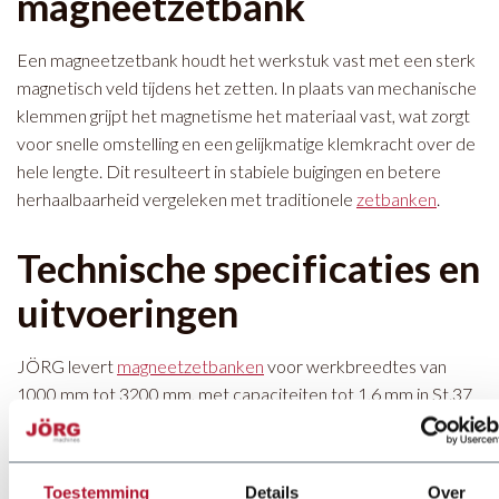
magneetzetbank
Een magneetzetbank houdt het werkstuk vast met een sterk
magnetisch veld tijdens het zetten. In plaats van mechanische
klemmen grijpt het magnetisme het materiaal vast, wat zorgt
voor snelle omstelling en een gelijkmatige klemkracht over de
hele lengte. Dit resulteert in stabiele buigingen en betere
herhaalbaarheid vergeleken met traditionele
zetbanken
.
Technische specificaties en
uitvoeringen
JÖRG levert
magneetzetbanken
voor werkbreedtes van
1000 mm tot 3200 mm, met capaciteiten tot 1,6 mm in St.37
staal. De machines zijn geschikt voor staal, RVS, aluminium,
koper en lood. Standaard kiezen klanten uit verschillende
klembalken zoals brede en smalle profielen, klembalken met
Toestemming
Details
Over