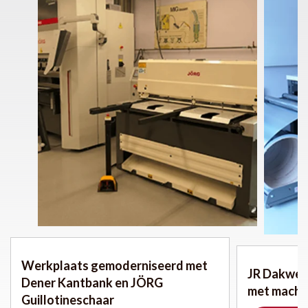
Werkplaats gemoderniseerd met
JR Dakwer
Dener Kantbank en JÖRG
met machi
Guillotineschaar