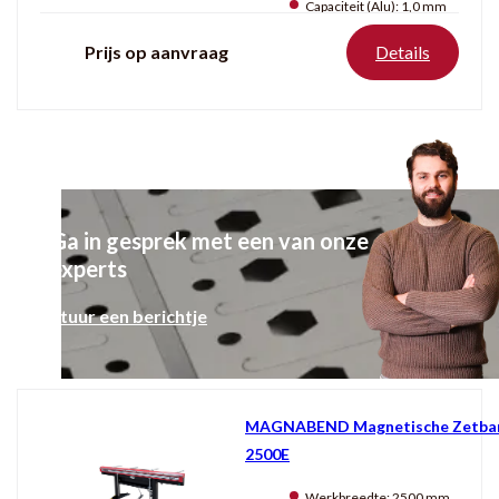
Capaciteit (Alu):
1,0 mm
Prijs op aanvraag
Details
Ga in gesprek met een van onze
experts
Stuur een berichtje
MAGNABEND Magnetische Zetba
2500E
Werkbreedte:
2500 mm