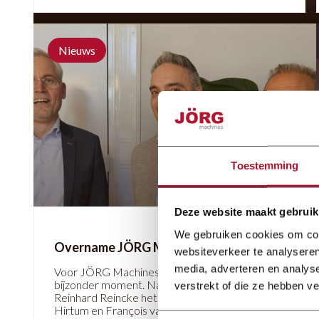
Nieuws
Toestemming
Deze website maakt gebruik
We gebruiken cookies om cont
Overname JÖRG Machines BV
websiteverkeer te analyseren
media, adverteren en analys
Voor JÖRG Machines BV markeert 2026 een
bijzonder moment. Na ruim 22 jaar draagt
verstrekt of die ze hebben v
Reinhard Reincke het bedrijf over aan Jan van
Hirtum en François van Hirtum. Met deze