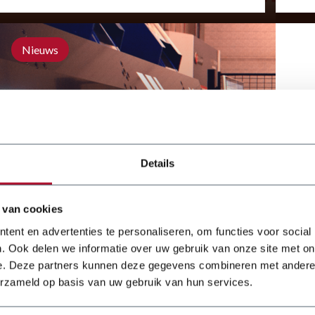
pro
Nieuws
Details
 van cookies
Slimmere productie met Variobend,
ent en advertenties te personaliseren, om functies voor social
Slinet en inmeetsoftware
. Ook delen we informatie over uw gebruik van onze site met on
e. Deze partners kunnen deze gegevens combineren met andere i
De plaatbewerkingsindustrie staat onder druk
door personeelstekorten, een groeiende vraag
erzameld op basis van uw gebruik van hun services.
naar maatwerk en korte levertijden. Bedrijven
zoeken daarom naar manieren om hun