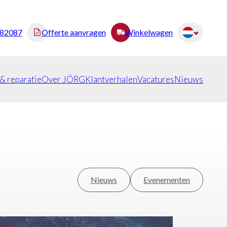
482087
Offerte aanvragen
Winkelwagen
 & reparatie
Over JÖRG
Klantverhalen
Vacatures
Nieuws
Nieuws
Evenementen