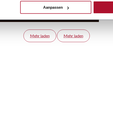
processen te versnellen en te vereenvoudigen.
Aanpassen
20 Oct 2025
Mehr laden
Mehr laden