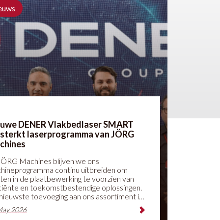
euws
euwe DENER Vlakbedlaser SMART
rsterkt laserprogramma van JÖRG
chines
 JÖRG Machines blijven we ons
hineprogramma continu uitbreiden om
nten in de plaatbewerking te voorzien van
iciënte en toekomstbestendige oplossingen.
nieuwste toevoeging aan ons assortiment is
DENER Vlakbedlaser SMART: een krachtige
May 2026
toegankelijke vlakbedlaser voor moderne