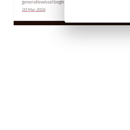
generatiewissel begint een nieuw hoofdstuk
voor ons bedrijf, waarin we blijven bouwen op
03 Mar 2026
de basis die de afgelopen decennia is gelegd:
vakmanschap, betrouwbaarheid en een sterke
focus op onze klanten.