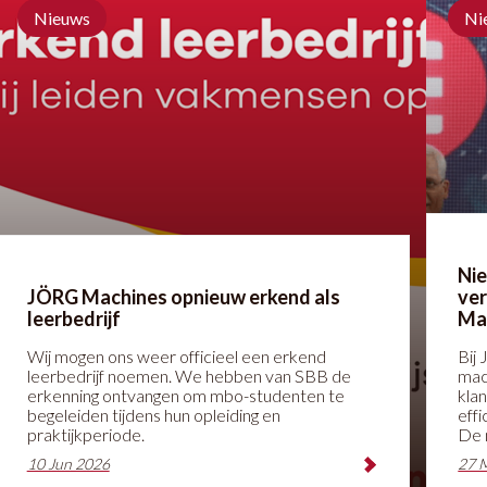
Nieuws
Ni
Ni
JÖRG Machines opnieuw erkend als
ve
leerbedrijf
Ma
Wij mogen ons weer officieel een erkend
Bij
leerbedrijf noemen. We hebben van SBB de
mac
erkenning ontvangen om mbo-studenten te
kla
begeleiden tijdens hun opleiding en
eff
praktijkperiode.
De 
de 
10 Jun 2026
27 
en 