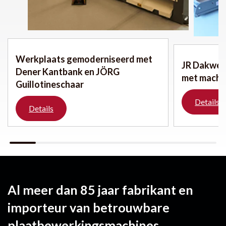
Werkplaats gemoderniseerd met
JR Dakwer
Dener Kantbank en JÖRG
met machi
Guillotineschaar
Details
Details
Al meer dan 85 jaar fabrikant en
importeur van betrouwbare
plaatbewerkingsmachines