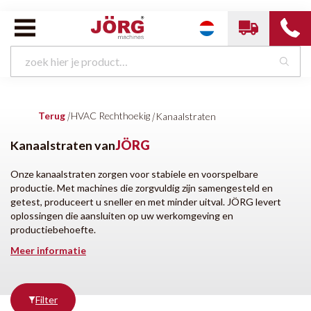
HVAC Rechthoekig van
JÖRG
Terug
|
HVAC Rechthoekig
|
Kanaalstraten
Kanaalsluitmachines
Kanaalstraten
Profileermachines
Pittsburgh rolvormmachines
Snaplock rolvormmachines
Kanaalstraten van
JÖRG
HVAC walsen
HVAC kantbanken
Onze kanaalstraten zorgen voor stabiele en voorspelbare
productie. Met machines die zorgvuldig zijn samengesteld en
getest, produceert u sneller en met minder uitval. JÖRG levert
oplossingen die aansluiten op uw werkomgeving en
Conditie
productiebehoefte.
Meer informatie
Nieuw
Filter
Producten
tonen