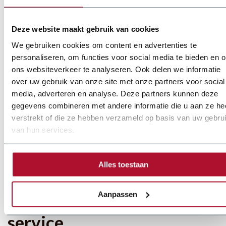
We leveren zowel standaardoplossingen als volledig op maat
gemaakte lijnen. Veelvoorkomende specificaties zijn:
Deze website maakt gebruik van cookies
Materiaaldikte tot 1,25 mm voor St37 staal, met
We gebruiken cookies om content en advertenties te
mogelijkheden vanaf 0,5 mm voor dunner materiaal
personaliseren, om functies voor social media te bieden en 
ons websiteverkeer te analyseren. Ook delen we informatie
Productietijden afhankelijk van configuratie en
over uw gebruik van onze site met onze partners voor social
kanaalafmetingen; in volautomatische opstelling zijn
media, adverteren en analyse. Deze partners kunnen deze
doorlooptijden per kanaal vaak slechts enkele tientallen
gegevens combineren met andere informatie die u aan ze he
seconden
verstrekt of die ze hebben verzameld op basis van uw gebru
van hun services.
Productie van I, L en U profielen, gezette kanalen en
uithoeken direct vanaf coil Elke machine wordt afgestemd
op gewenste kanaalmaten, coilbreedte en gewenste
Alles toestaan
productiesnelheid zodat u altijd optimale prestaties haalt.
Aanpassen
Maatwerk, installatie en
service