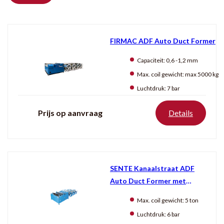
FIRMAC ADF Auto Duct Former
Capaciteit:
0,6 -1,2 mm
Max. coil gewicht:
max 5000 kg
Luchtdruk:
7 bar
Prijs op aanvraag
Details
SENTE Kanaalstraat ADF
Auto Duct Former met
uithoekingen
Max. coil gewicht:
5 ton
Luchtdruk:
6 bar