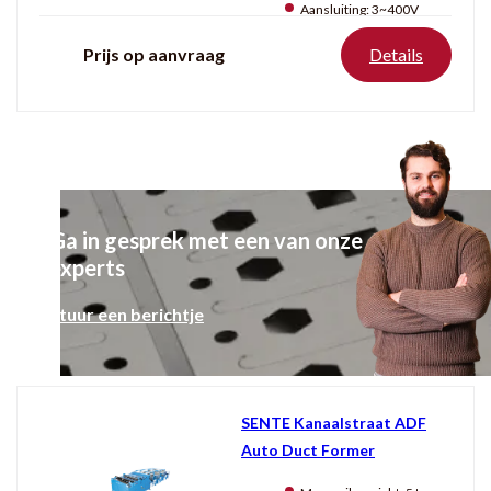
Aansluiting:
3~400V
Prijs op aanvraag
Details
Ga in gesprek met een van onze
experts
Stuur een berichtje
SENTE Kanaalstraat ADF
Auto Duct Former