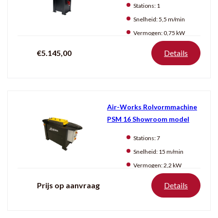
Stations:
1
Gebruikt
Snelheid:
5,5 m/min
Vermogen:
0,75 kW
Producten
tonen
€5.145,00
Details
Air-Works Rolvormmachine
PSM 16 Showroom model
Stations:
7
Snelheid:
15 m/min
Vermogen:
2,2 kW
Prijs op aanvraag
Details