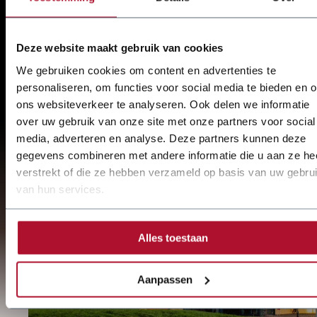
importeur van betrouwbare
plaatbewerkingsmachines
Deze website maakt gebruik van cookies
Specialist in plaatbewerking
We gebruiken cookies om content en advertenties te
personaliseren, om functies voor social media te bieden en 
Snelle service en reparatie door monteurs van
ons websiteverkeer te analyseren. Ook delen we informatie
over uw gebruik van onze site met onze partners voor social
JÖRG staat voor engineering en realisatie.
media, adverteren en analyse. Deze partners kunnen deze
gegevens combineren met andere informatie die u aan ze he
Ontdek meer over
JÖRG
verstrekt of die ze hebben verzameld op basis van uw gebru
van hun services.
Alles toestaan
Aanpassen