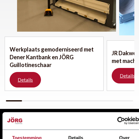
Werkplaats gemoderniseerd met
JR Dakwer
Dener Kantbank en JÖRG
met machi
Guillotineschaar
Details
Details
Al meer dan 85 jaar fabrikant en
Toestemming
Details
Over