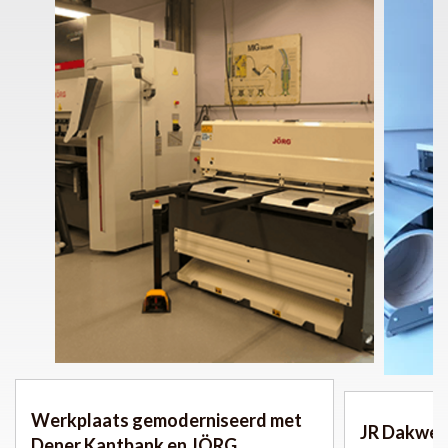
Werkplaats gemoderniseerd met
JR Dakwer
Dener Kantbank en JÖRG