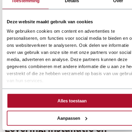
Toestemming
Details
Over
ondersteuning uit op locatie. T
weedehands machines
worden
in onze werkplaats grondig gecontroleerd en waar nodig
gemoderniseerd, zodat u kunt kiezen tussen een nieuw
Deze website maakt gebruik van cookies
toestel of een betrouwbare revisie met garantie.
We gebruiken cookies om content en advertenties te
personaliseren, om functies voor social media te bieden en 
Hoe kiest u de juiste
ons websiteverkeer te analyseren. Ook delen we informatie
over uw gebruik van onze site met onze partners voor social
rolnaadlasmachine
media, adverteren en analyse. Deze partners kunnen deze
gegevens combineren met andere informatie die u aan ze he
Let op doorvoersnelheid, diameterbereik en welke
verstrekt of die ze hebben verzameld op basis van uw gebru
materialen u het meest verwerkt. Bepaal of toekomstige
van hun services.
uitbreidingen gewenst zijn en of modulair aanpassen belangrijk
is. Onze adviseurs beoordelen uw productievolume en
Alles toestaan
toepassing en adviseren een machineconfiguratie die past bij
uw proces.
Aanpassen
Levering, installatie en