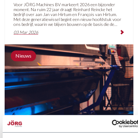
Voor JÖRG Machines BV markeert 2026 een bijzonder
moment. Na ruim 22 jaar draagt Reinhard Reincke het
bedrijf over aan Jan van Hirtum en François van Hirtum.
Met deze generatiewissel begint een nieuw hoofdstuk voor
ons bedrijf, waarin we blijven bouwen op de basis die de
afgelopen decennia is gelegd: vakmanschap,
03 Mar 2026
betrouwbaarheid en een sterke focus op onze klanten.
Nieuws
Slimmere productie met Variobend, Slinet en