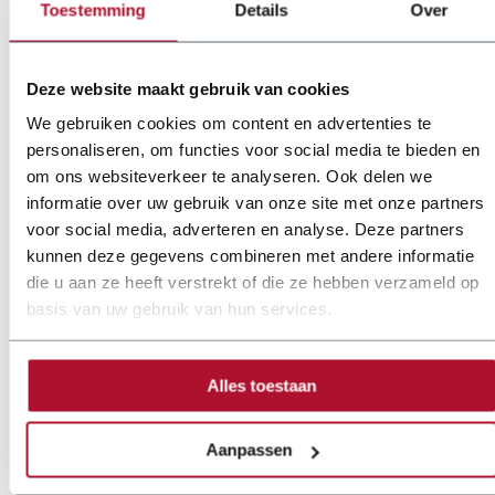
inmeetsoftware
Toestemming
Details
Over
De plaatbewerkingsindustrie staat onder druk door
personeelstekorten, een groeiende vraag naar maatwerk en
korte levertijden. Bedrijven zoeken daarom naar manieren
Deze website maakt gebruik van cookies
om hun processen te versnellen en te vereenvoudigen.
We gebruiken cookies om content en advertenties te
20 Oct 2025
personaliseren, om functies voor social media te bieden en
om ons websiteverkeer te analyseren. Ook delen we
informatie over uw gebruik van onze site met onze partners
Nieuws
voor social media, adverteren en analyse. Deze partners
kunnen deze gegevens combineren met andere informatie
die u aan ze heeft verstrekt of die ze hebben verzameld op
basis van uw gebruik van hun services.
Alles toestaan
Aanpassen
Nieuwe inmeetsoftware van IBUS voor