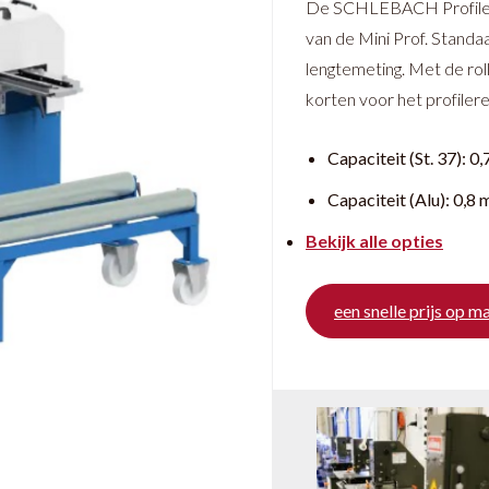
De SCHLEBACH Profileer
van de Mini Prof. Stand
lengtemeting. Met de rol
korten voor het profiler
Capaciteit (St. 37):
0,
Capaciteit (Alu):
0,8
Bekijk alle opties
een snelle prijs op m