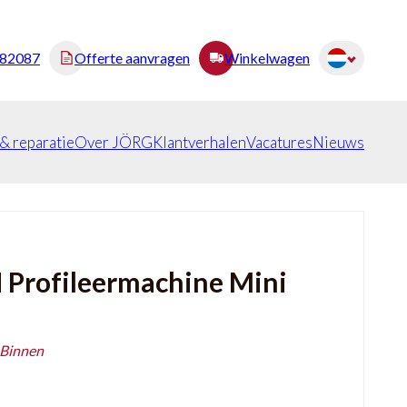
482087
Offerte aanvragen
Winkelwagen
 & reparatie
Over JÖRG
Klantverhalen
Vacatures
Nieuws
Profileermachine Mini
 Binnen