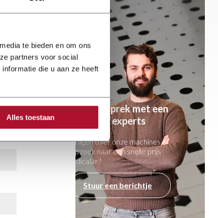
 media te bieden en om ons
ze partners voor social
nformatie die u aan ze heeft
Ga in gesprek met een
Alles toestaan
van onze experts
Vragen over onze machines of
opzoek naar een snelle prijs
indicatie?
Stuur een berichtje