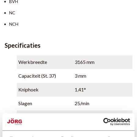
BVH
NC
NCH
Specificaties
Werkbreedte
3165 mm
Capaciteit (St. 37)
3 mm
Kniphoek
1,41°
Slagen
25/min
Achteraanslag
750 mm
Aansluiting
3~400V