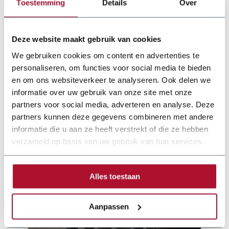
Toestemming
Details
Over
Vermogen
3,7 kW
Luchtdruk
6 - 10 bar
Deze website maakt gebruik van cookies
We gebruiken cookies om content en advertenties te
Luchtverbruik
ca 50 l/min
personaliseren, om functies voor social media te bieden
en om ons websiteverkeer te analyseren. Ook delen we
informatie over uw gebruik van onze site met onze
partners voor social media, adverteren en analyse. Deze
partners kunnen deze gegevens combineren met andere
informatie die u aan ze heeft verstrekt of die ze hebben
verzameld op basis van uw gebruik van hun services.
Alles toestaan
Aanpassen