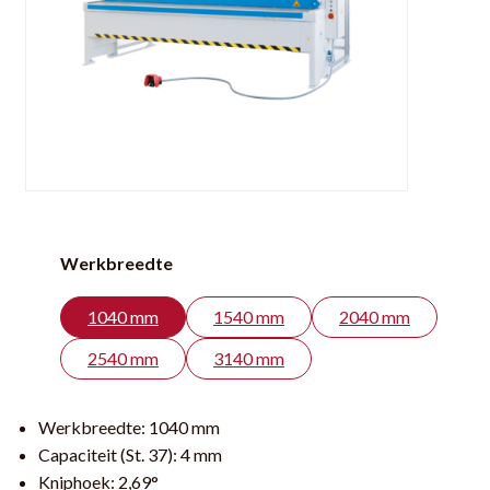
Werkbreedte
1040 mm
1540 mm
2040 mm
2540 mm
3140 mm
Werkbreedte:
1040 mm
Capaciteit (St. 37):
4 mm
Kniphoek:
2,69°