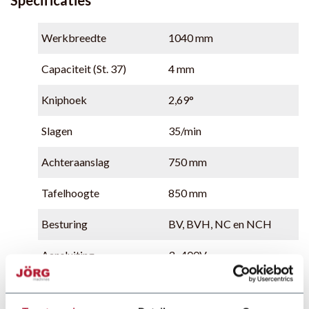
Werkbreedte
1040 mm
Capaciteit (St. 37)
4 mm
Kniphoek
2,69°
Slagen
35/min
Achteraanslag
750 mm
Tafelhoogte
850 mm
Besturing
BV, BVH, NC en NCH
Aansluiting
3~400V
Vermogen
3 kW