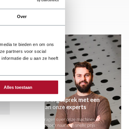
Over
 media te bieden en om ons
ze partners voor social
nformatie die u aan ze heeft
Alles toestaan
Ga in gesprek met een
van onze experts
Vragen over onze machines of
opzoek naar een snelle prijs