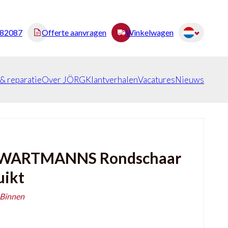
482087
Offerte aanvragen
Winkelwagen
 & reparatie
Over JÖRG
Klantverhalen
Vacatures
Nieuws
WARTMANNS Rondschaar
uikt
 Binnen