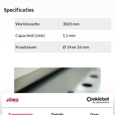
Specificaties
Werkbreedte
3020 mm
Capaciteit (zink)
1,1 mm
Kraalstaven
Ø 14 en 16 mm
Toestemming
Details
Over