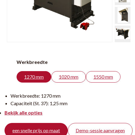
Werkbreedte
1270 mm
1020 mm
1550 mm
Werkbreedte:
1270 mm
Capaciteit (St. 37):
1,25 mm
Bekijk alle opties
een snelle prijs op maat
Demo-sessie aanvragen