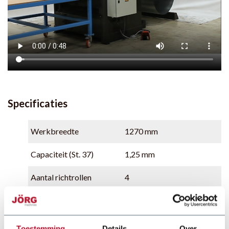
Specificaties
Werkbreedte
1270 mm
Capaciteit (St. 37)
1,25 mm
Aantal richtrollen
4
Werksnelheid
25 m/min variabel
Aansluiting
3~400V
Toestemming
Details
Over