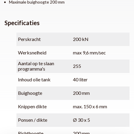
Maximale buighoogte 200 mm
Specificaties
Perskracht
200 kN
Werksnelheid
max 9,6 mm/sec
Aantal op te slaan
255
programma's
Inhoud olie tank
40 liter
Buighoogte
200 mm
Knippen dikte
max. 150 x 6 mm
Ponsen / dikte
Ø 30 x 5
Richthoogte
200 mm