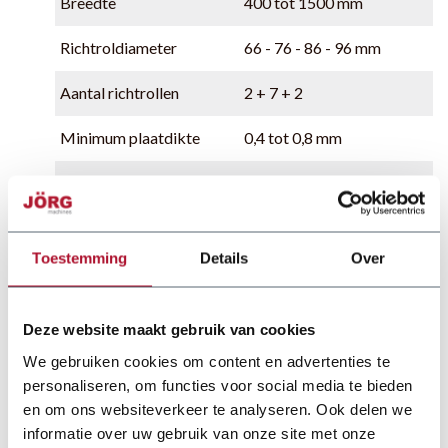
Breedte
400 tot 1500 mm
Richtroldiameter
66 - 76 - 86 - 96 mm
Aantal richtrollen
2 + 7 + 2
Minimum plaatdikte
0,4 tot 0,8 mm
Maximum plaatdikte
4,5 tot 9 mm
Maximale plaatdikte volle
1 tot 6 mm
breedte
Toestemming
Details
Over
Bewerkingssnelheid
40, 60 of 90 m/min
Snijnauwkeurigheid
± 0,1mm
Deze website maakt gebruik van cookies
We gebruiken cookies om content en advertenties te
Coil gewicht aanvoer coil
van 2 tot 15 ton
personaliseren, om functies voor social media te bieden
en om ons websiteverkeer te analyseren. Ook delen we
informatie over uw gebruik van onze site met onze