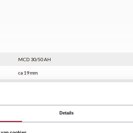
MCD 30/50 AH
ca 19 mm
50 kN
Traploos instelbaar
3 mm
Details
R-DF en G-DF
 van cookies