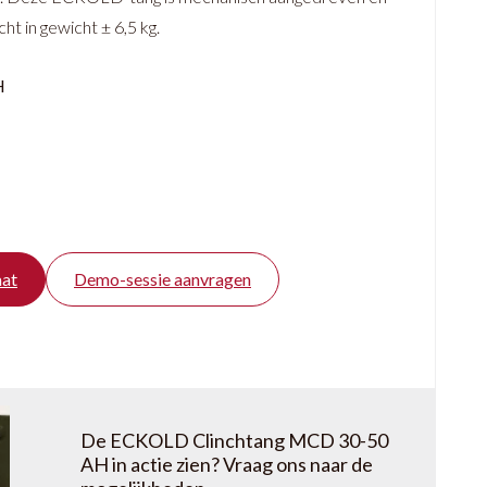
cht in gewicht ± 6,5 kg.
H
aat
Demo-sessie aanvragen
De ECKOLD Clinchtang MCD 30-50
AH in actie zien? Vraag ons naar de