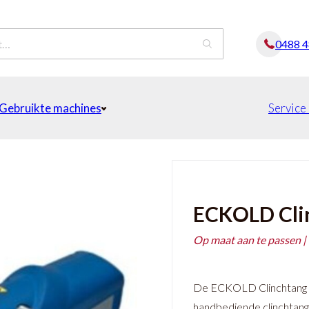
0488 
Gebruikte machines
Service
ECKOLD Cli
Op maat aan te passen |
De ECKOLD Clinchtang M
handbediende clinchtan