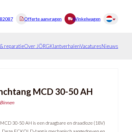
482087
Offerte aanvragen
Winkelwagen
 & reparatie
Over JÖRG
Klantverhalen
Vacatures
Nieuws
nchtang MCD 30-50 AH
 Binnen
CD 30-50 AH is een draagbare en draadloze (18V)
g. Deze ECKOLD-tang is mechanisch aangedreven en