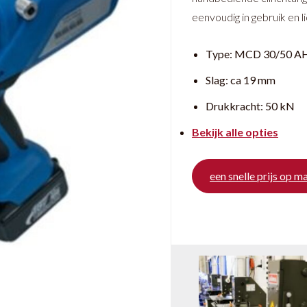
eenvoudig in gebruik en li
Type:
MCD 30/50 A
Slag:
ca 19 mm
Drukkracht:
50 kN
Bekijk alle opties
een snelle prijs op m