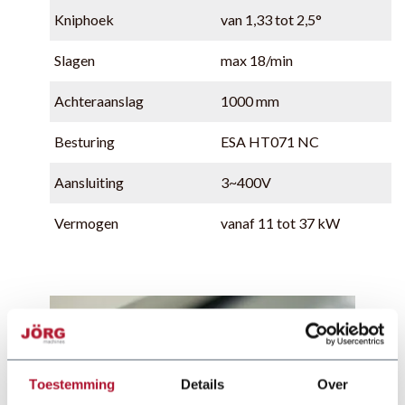
Kniphoek
van 1,33 tot 2,5°
Slagen
max 18/min
Achteraanslag
1000 mm
Besturing
ESA HT071 NC
Aansluiting
3~400V
Vermogen
vanaf 11 tot 37 kW
Toestemming
Details
Over