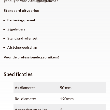
geheugen voor 20 buigprogramma's
Standaard uitvoering
Bedieningspaneel
Zijgeleiders
Standaard rollenset
Afstelgereedschap
Voor de professionele gebruikers!
Specificaties
As diameter
50 mm
Rol diameter
190 mm
Aangedreven rollen
3