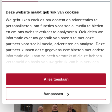
Deze website maakt gebruik van cookies
We gebruiken cookies om content en advertenties te
personaliseren, om functies voor social media te bieden
en om ons websiteverkeer te analyseren. Ook delen we
informatie over uw gebruik van onze site met onze
partners voor social media, adverteren en analyse. Deze
partners kunnen deze gegevens combineren met andere
informatie die u aan ze heeft verstrekt of die ze hebben
Documentatie
verzameld op basis van uw gebruik van hun services.
folder-joerg-bpr-cps-20-cps-35-cps-50-profielwals.pdf
Alles toestaan
Aanpassen