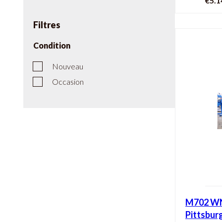
€5.1
Pa
Filtres
Condition
Nouveau
Occasion
M702 WNS
Pittsbur