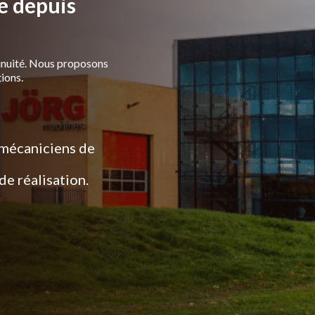
le depuis
inuité. Nous proposons
ions.
s mécaniciens de
e réalisation.