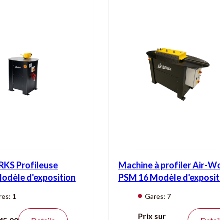
KS Profileuse
Machine à profiler Air-W
dèle d'exposition
PSM 16 Modèle d'exposit
res:
1
Gares:
7
tesse:
5,5 m/min
Vitesse:
15 m/min
Prix sur