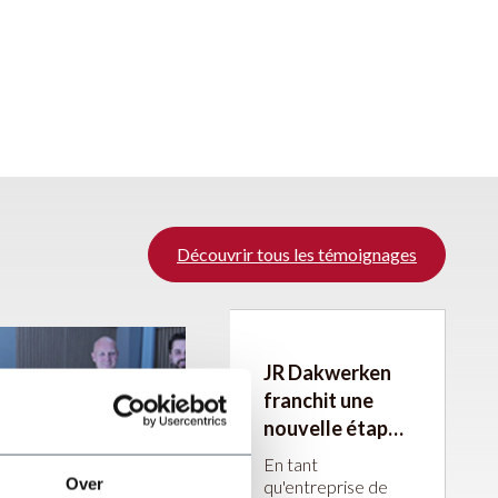
Découvrir tous les témoignages
JR Dakwerken
franchit une
nouvelle étape
avec les
En tant
machines JÖRG
Over
qu'entreprise de