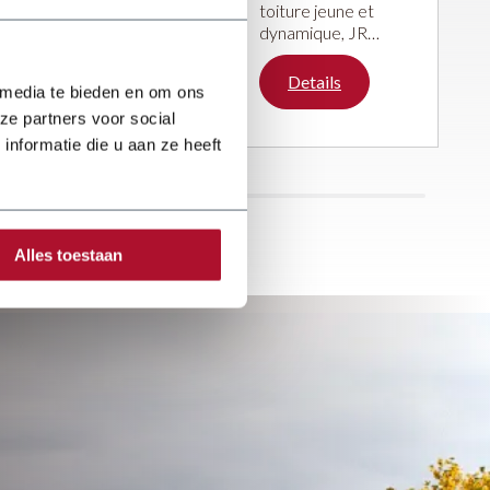
toiture jeune et
dynamique, JR
Dakwerken
travaille d'arrache-
Details
 media te bieden en om ons
pied depuis cinq
ans. Avec
ze partners voor social
beaucoup de
nformatie die u aan ze heeft
passion et
d'enthousiasme,
l'entreprise se
concentre sur
diverses activités
Alles toestaan
de toiture.