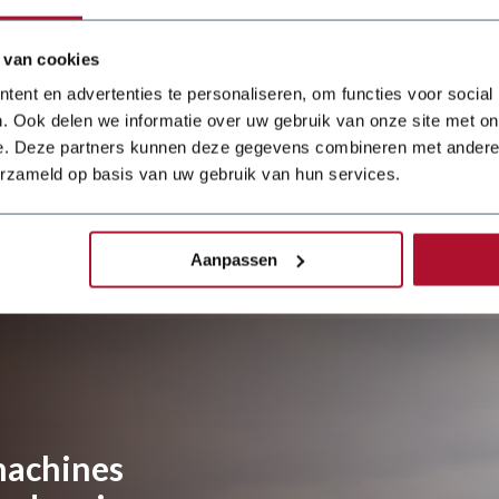
à la pratique, le
guillotine JÖRG
MBO College
Hilversum a
 van cookies
modernisé son
Details
ent en advertenties te personaliseren, om functies voor social
département de
tôlerie avec une
. Ook delen we informatie over uw gebruik van onze site met on
presse plieuse
e. Deze partners kunnen deze gegevens combineren met andere i
Dener Ballscrew et
erzameld op basis van uw gebruik van hun services.
une cisaille
guillotine JÖRG.
Cet investissement
fait partie d'une
Aanpassen
modernisation plus
large d
machines