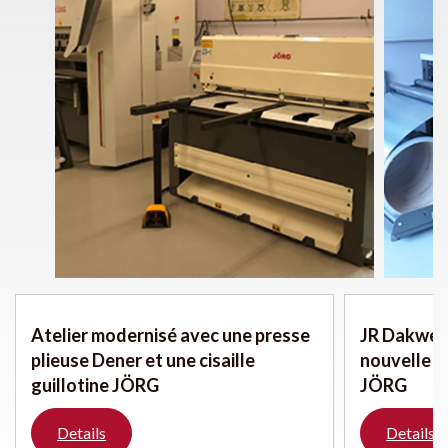
Atelier modernisé avec une presse
JR Dakwerk
plieuse Dener et une cisaille
nouvelle é
guillotine JÖRG
JÖRG
Details
Details