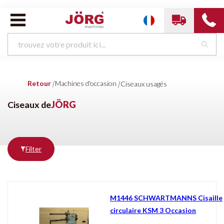
Machines d'occasion van
JÖRG
Retour
|
Machines d'occasion
|
Ciseaux usagés
Ciseaux usagés
Trancheuses d'occasion
Machines à border d'occasion
Ciseaux de
JÖRG
Machines à clincher et à former d'occasion
Presses plieuses d'occas
Cintreuses d'occasion
Machines de pré-presse d'occasion
Poinçonneuses d'occasion
Presses plieuses d'occasion
Traitement des bobines usagées
CVC Rectangulaire d'occasion
Filter
Profileuses d'occasion
Autre
M1446 SCHWARTMANNS Cisaille
Condition
circulaire KSM 3 Occasion