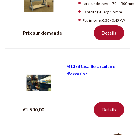
Occasion
Largeur de travail:
70 - 1500 mm
Capacité (St. 37):
1,5 mm
Patrimoine:
0,30 - 0,45 kW
Producten
tonen
Prix sur demande
Details
M1378 Cisaille circulaire
d'occasion
€1.500,00
Details